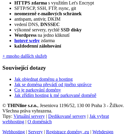
HTTPS zdarma
s využitím Let's Encrypt
SFTP/SCP, SSH, FTP, rsync, git
neomezeně e‑mailových schránek
antispam, antivir, DKIM
vedení DNS,
DNSSEC
výkonné servery, rychlé
SSD disky
Wordpress
na jedno kliknutí
hotové weby
zdarma
každodenní zálohování
+ mnoho dalších služeb
Související dotazy
Jak objednat doménu a hosting
Jak se doména převádí od jiného správce
Co je parkování domény
Jak zřídím hosting k mé parkované doméně
©
THINline s.r.o.
, Jeseniova 1196/52, 130 00 Praha 3 - Žižkov.
Všechna práva vyhrazena.
Tipy:
Virtuální servery
|
Dedikované servery
|
Jak vybrat
webhosting
|
O doménách
Webhosting
|
Servery
|
Registrace domény .eu
|
Webdesign