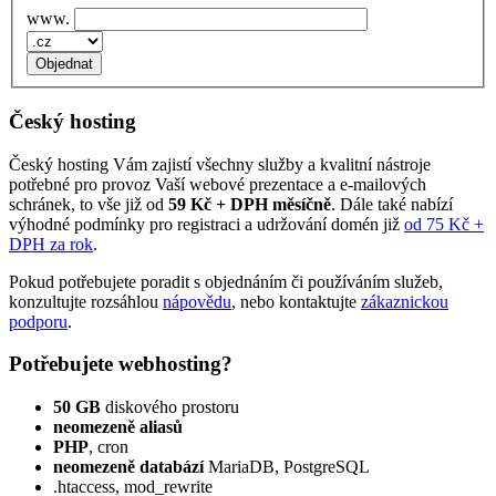
www.
Český hosting
Český hosting Vám zajistí všechny služby a kvalitní nástroje
potřebné pro provoz Vaší webové prezentace a e‑mailových
schránek, to vše již od
59 Kč + DPH měsíčně
. Dále také nabízí
výhodné podmínky pro registraci a udržování domén již
od 75 Kč +
DPH za rok
.
Pokud potřebujete poradit s objednáním či používáním služeb,
konzultujte rozsáhlou
nápovědu
, nebo kontaktujte
zákaznickou
podporu
.
Potřebujete webhosting?
50 GB
diskového prostoru
neomezeně aliasů
PHP
, cron
neomezeně databází
MariaDB, PostgreSQL
.htaccess, mod_rewrite