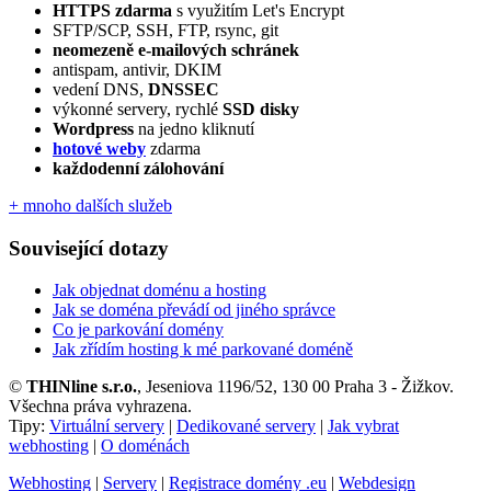
HTTPS zdarma
s využitím Let's Encrypt
SFTP/SCP, SSH, FTP, rsync, git
neomezeně e‑mailových schránek
antispam, antivir, DKIM
vedení DNS,
DNSSEC
výkonné servery, rychlé
SSD disky
Wordpress
na jedno kliknutí
hotové weby
zdarma
každodenní zálohování
+ mnoho dalších služeb
Související dotazy
Jak objednat doménu a hosting
Jak se doména převádí od jiného správce
Co je parkování domény
Jak zřídím hosting k mé parkované doméně
©
THINline s.r.o.
, Jeseniova 1196/52, 130 00 Praha 3 - Žižkov.
Všechna práva vyhrazena.
Tipy:
Virtuální servery
|
Dedikované servery
|
Jak vybrat
webhosting
|
O doménách
Webhosting
|
Servery
|
Registrace domény .eu
|
Webdesign