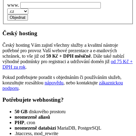
www.
Český hosting
Český hosting Vám zajistí všechny služby a kvalitní nástroje
potřebné pro provoz Vaší webové prezentace a e‑mailových
schránek, to vše již od
59 Kč + DPH měsíčně
. Dále také nabízí
výhodné podmínky pro registraci a udržování domén již
od 75 Kč +
DPH za rok
.
Pokud potřebujete poradit s objednáním či používáním služeb,
konzultujte rozsáhlou
nápovědu
, nebo kontaktujte
zákaznickou
podporu
.
Potřebujete webhosting?
50 GB
diskového prostoru
neomezeně aliasů
PHP
, cron
neomezeně databází
MariaDB, PostgreSQL
.htaccess, mod_rewrite